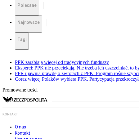
Polecane
Najnowsze
Tagi
PPK zarabiają więcej od tradycyjnych funduszy
Eksperci: PPK nie przeciekają. Nie trzeba ich uszczelniać, to b
PFR ujawnia prawdę o zwrotach z PPK. Program rośnie szybci
Coraz więcej Polaków wybiera PPK. Partycypacja przekroczył
Promowane treści
KONTAKT
O nas
Kontakt