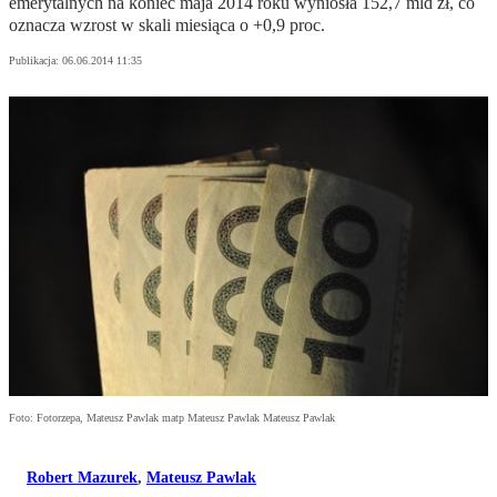
emerytalnych na koniec maja 2014 roku wyniosła 152,7 mld zł, co
oznacza wzrost w skali miesiąca o +0,9 proc.
Publikacja:
06.06.2014 11:35
Foto: Fotorzepa, Mateusz Pawlak matp Mateusz Pawlak Mateusz Pawlak
Robert Mazurek
,
Mateusz Pawlak