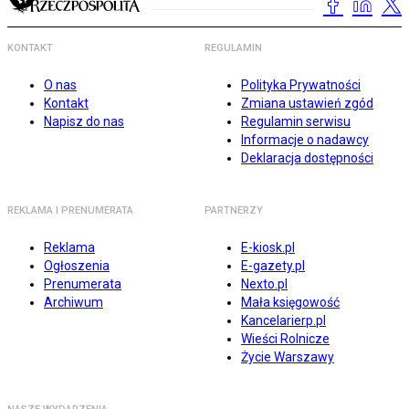
KONTAKT
REGULAMIN
O nas
Polityka Prywatności
Kontakt
Zmiana ustawień zgód
Napisz do nas
Regulamin serwisu
Informacje o nadawcy
Deklaracja dostępności
REKLAMA I PRENUMERATA
PARTNERZY
Reklama
E-kiosk.pl
Ogłoszenia
E-gazety.pl
Prenumerata
Nexto.pl
Archiwum
Mała księgowość
Kancelarierp.pl
Wieści Rolnicze
Życie Warszawy