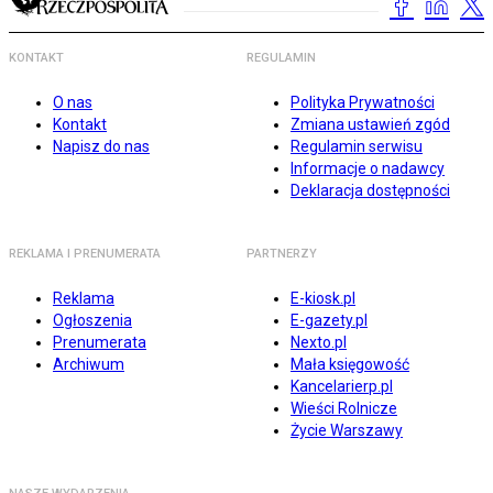
KONTAKT
REGULAMIN
O nas
Polityka Prywatności
Kontakt
Zmiana ustawień zgód
Napisz do nas
Regulamin serwisu
Informacje o nadawcy
Deklaracja dostępności
REKLAMA I PRENUMERATA
PARTNERZY
Reklama
E-kiosk.pl
Ogłoszenia
E-gazety.pl
Prenumerata
Nexto.pl
Archiwum
Mała księgowość
Kancelarierp.pl
Wieści Rolnicze
Życie Warszawy