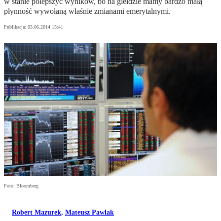
w stanie polepszyć wyników, bo na giełdzie mamy bardzo małą
płynność wywołaną właśnie zmianami emerytalnymi.
Publikacja:
03.06.2014 15:41
Foto: Bloomberg
Robert Mazurek
,
Mateusz Pawlak