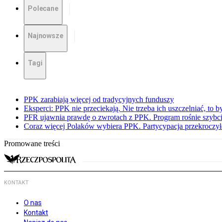
Polecane
Najnowsze
Tagi
PPK zarabiają więcej od tradycyjnych funduszy
Eksperci: PPK nie przeciekają. Nie trzeba ich uszczelniać, to b
PFR ujawnia prawdę o zwrotach z PPK. Program rośnie szybci
Coraz więcej Polaków wybiera PPK. Partycypacja przekroczył
Promowane treści
KONTAKT
O nas
Kontakt