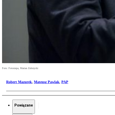
Foto: Fotorzepa, Marian Zubrzycki
Robert Mazurek
,
Mateusz Pawlak
,
PAP
Powiązane