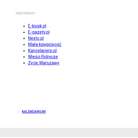
PARTNERZY
E-kiosk.pl
E-gazety.pl
Nexto.pl
Mała księgowość
Kancelarierp.pl
Wieści Rolnicze
Życie Warszawy
KALENDARIUM