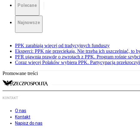
Polecane
Najnowsze
PPK zarabiają więcej od tradycyjnych funduszy
Eksperci: PPK nie przeciekają. Nie trzeba ich uszczelniać, to b
PFR ujawnia prawdę o zwrotach z PPK. Program rośnie szybci
Coraz więcej Polaków wybiera PPK. Partycypacja przekroczył
Promowane treści
KONTAKT
O nas
Kontakt
Napisz do nas