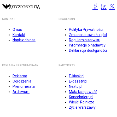
KONTAKT
REGULAMIN
O nas
Polityka Prywatności
Kontakt
Zmiana ustawień zgód
Napisz do nas
Regulamin serwisu
Informacje o nadawcy
Deklaracja dostępności
REKLAMA I PRENUMERATA
PARTNERZY
Reklama
E-kiosk.pl
Ogłoszenia
E-gazety.pl
Prenumerata
Nexto.pl
Archiwum
Mała księgowość
Kancelarierp.pl
Wieści Rolnicze
Życie Warszawy