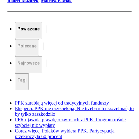
Robert Mazurek
,
Mateusz Pawlak
Powiązane
Polecane
Najnowsze
Tagi
PPK zarabiają więcej od tradycyjnych funduszy
Eksperci: PPK nie przeciekają. Nie trzeba ich uszczelniać, to
by tylko zaszkodziło
PFR ujawnia prawdę o zwrotach z PPK. Program rośnie
szybciej niż wypłaty
Coraz więcej Polaków wybiera PPK. Partycypacja
przekroczyła 60 procent