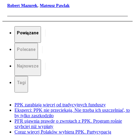
Robert Mazurek
,
Mateusz Pawlak
Powiązane
Polecane
Najnowsze
Tagi
PPK zarabiają więcej od tradycyjnych funduszy
Eksperci: PPK nie przeciekają. Nie trzeba ich uszczelniać, to
by tylko zaszkodziło
PFR ujawnia prawdę o zwrotach z PPK. Program rośnie
szybciej niż wypłaty
Coraz więcej Polaków wybiera PPK. Partycypacja