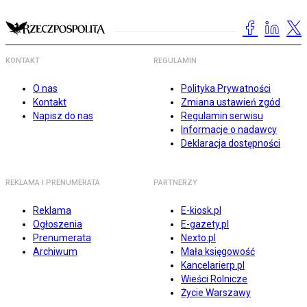
KONTAKT
REGULAMIN
O nas
Polityka Prywatności
Kontakt
Zmiana ustawień zgód
Napisz do nas
Regulamin serwisu
Informacje o nadawcy
Deklaracja dostępności
REKLAMA I PRENUMERATA
PARTNERZY
Reklama
E-kiosk.pl
Ogłoszenia
E-gazety.pl
Prenumerata
Nexto.pl
Archiwum
Mała księgowość
Kancelarierp.pl
Wieści Rolnicze
Życie Warszawy