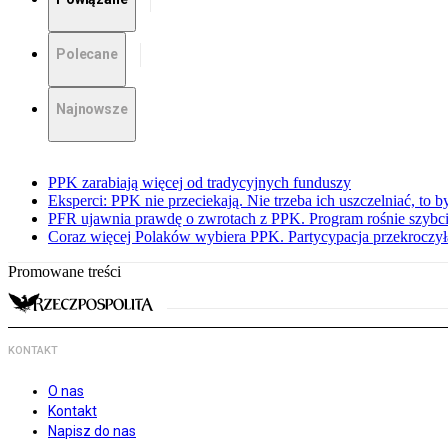
Polecane
Najnowsze
PPK zarabiają więcej od tradycyjnych funduszy
Eksperci: PPK nie przeciekają. Nie trzeba ich uszczelniać, to b
PFR ujawnia prawdę o zwrotach z PPK. Program rośnie szybci
Coraz więcej Polaków wybiera PPK. Partycypacja przekroczył
Promowane treści
KONTAKT
O nas
Kontakt
Napisz do nas