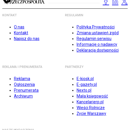
KONTAKT
REGULAMIN
O nas
Polityka Prywatności
Kontakt
Zmiana ustawień zgód
Napisz do nas
Regulamin serwisu
Informacje o nadawcy
Deklaracja dostępności
REKLAMA I PRENUMERATA
PARTNERZY
Reklama
E-kiosk.pl
Ogłoszenia
E-gazety.pl
Prenumerata
Nexto.pl
Archiwum
Mała księgowość
Kancelarierp.pl
Wieści Rolnicze
Życie Warszawy