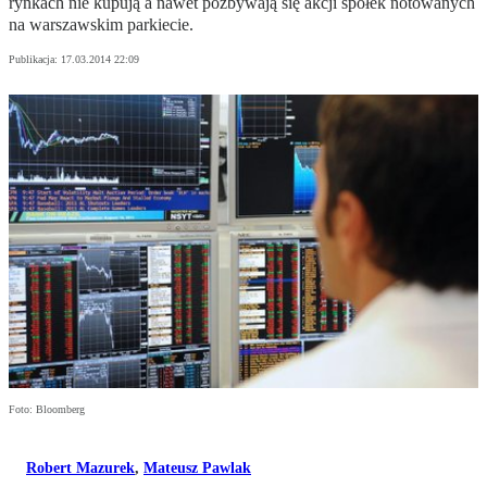
rynkach nie kupują a nawet pozbywają się akcji spółek notowanych
na warszawskim parkiecie.
Publikacja:
17.03.2014 22:09
Foto: Bloomberg
Robert Mazurek
,
Mateusz Pawlak