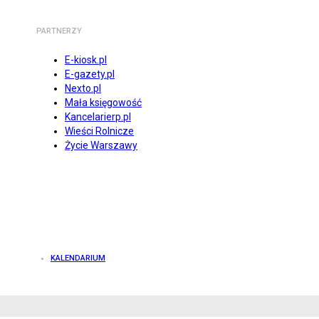
PARTNERZY
E-kiosk.pl
E-gazety.pl
Nexto.pl
Mała księgowość
Kancelarierp.pl
Wieści Rolnicze
Życie Warszawy
KALENDARIUM