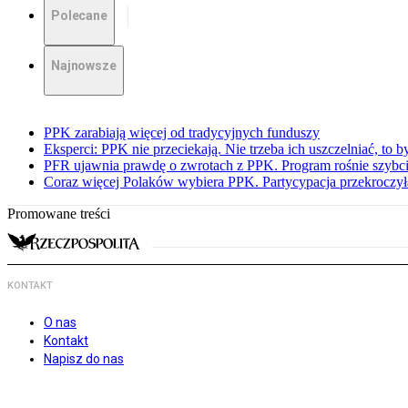
Polecane
Najnowsze
PPK zarabiają więcej od tradycyjnych funduszy
Eksperci: PPK nie przeciekają. Nie trzeba ich uszczelniać, to b
PFR ujawnia prawdę o zwrotach z PPK. Program rośnie szybci
Coraz więcej Polaków wybiera PPK. Partycypacja przekroczył
Promowane treści
KONTAKT
O nas
Kontakt
Napisz do nas