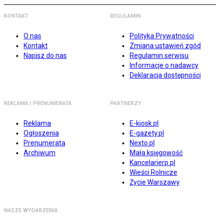
KONTAKT
REGULAMIN
O nas
Polityka Prywatności
Kontakt
Zmiana ustawień zgód
Napisz do nas
Regulamin serwisu
Informacje o nadawcy
Deklaracja dostępności
REKLAMA I PRENUMERATA
PARTNERZY
Reklama
E-kiosk.pl
Ogłoszenia
E-gazety.pl
Prenumerata
Nexto.pl
Archiwum
Mała księgowość
Kancelarierp.pl
Wieści Rolnicze
Życie Warszawy
NASZE WYDARZENIA