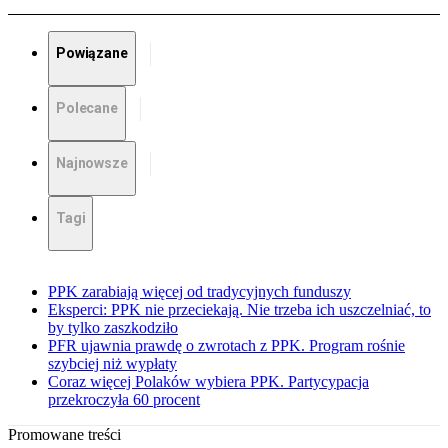
Powiązane
Polecane
Najnowsze
Tagi
PPK zarabiają więcej od tradycyjnych funduszy
Eksperci: PPK nie przeciekają. Nie trzeba ich uszczelniać, to
by tylko zaszkodziło
PFR ujawnia prawdę o zwrotach z PPK. Program rośnie
szybciej niż wypłaty
Coraz więcej Polaków wybiera PPK. Partycypacja
przekroczyła 60 procent
Promowane treści