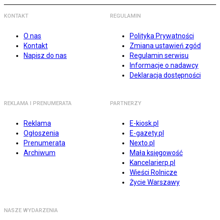
KONTAKT
REGULAMIN
O nas
Polityka Prywatności
Kontakt
Zmiana ustawień zgód
Napisz do nas
Regulamin serwisu
Informacje o nadawcy
Deklaracja dostępności
REKLAMA I PRENUMERATA
PARTNERZY
Reklama
E-kiosk.pl
Ogłoszenia
E-gazety.pl
Prenumerata
Nexto.pl
Archiwum
Mała księgowość
Kancelarierp.pl
Wieści Rolnicze
Życie Warszawy
NASZE WYDARZENIA