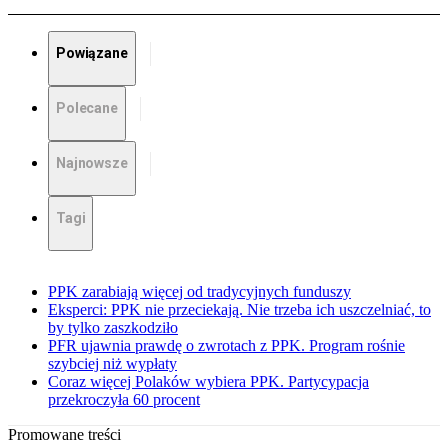
Powiązane
Polecane
Najnowsze
Tagi
PPK zarabiają więcej od tradycyjnych funduszy
Eksperci: PPK nie przeciekają. Nie trzeba ich uszczelniać, to
by tylko zaszkodziło
PFR ujawnia prawdę o zwrotach z PPK. Program rośnie
szybciej niż wypłaty
Coraz więcej Polaków wybiera PPK. Partycypacja
przekroczyła 60 procent
Promowane treści