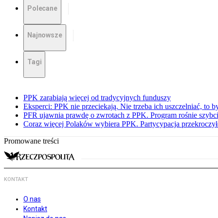
Polecane
Najnowsze
Tagi
PPK zarabiają więcej od tradycyjnych funduszy
Eksperci: PPK nie przeciekają. Nie trzeba ich uszczelniać, to b
PFR ujawnia prawdę o zwrotach z PPK. Program rośnie szybci
Coraz więcej Polaków wybiera PPK. Partycypacja przekroczył
Promowane treści
KONTAKT
O nas
Kontakt