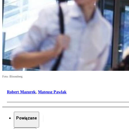
Foto: Bloomberg
Robert Mazurek
,
Mateusz Pawlak
Powiązane