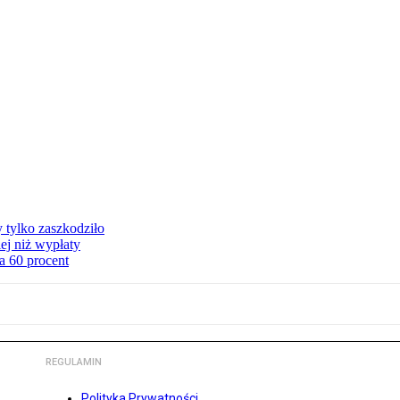
y tylko zaszkodziło
ej niż wypłaty
a 60 procent
REGULAMIN
Polityka Prywatności