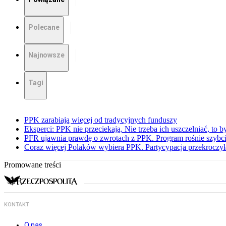
Polecane
Najnowsze
Tagi
PPK zarabiają więcej od tradycyjnych funduszy
Eksperci: PPK nie przeciekają. Nie trzeba ich uszczelniać, to b
PFR ujawnia prawdę o zwrotach z PPK. Program rośnie szybci
Coraz więcej Polaków wybiera PPK. Partycypacja przekroczył
Promowane treści
KONTAKT
O nas