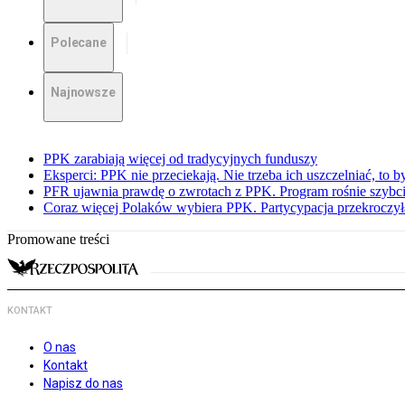
Polecane
Najnowsze
PPK zarabiają więcej od tradycyjnych funduszy
Eksperci: PPK nie przeciekają. Nie trzeba ich uszczelniać, to b
PFR ujawnia prawdę o zwrotach z PPK. Program rośnie szybci
Coraz więcej Polaków wybiera PPK. Partycypacja przekroczył
Promowane treści
KONTAKT
O nas
Kontakt
Napisz do nas