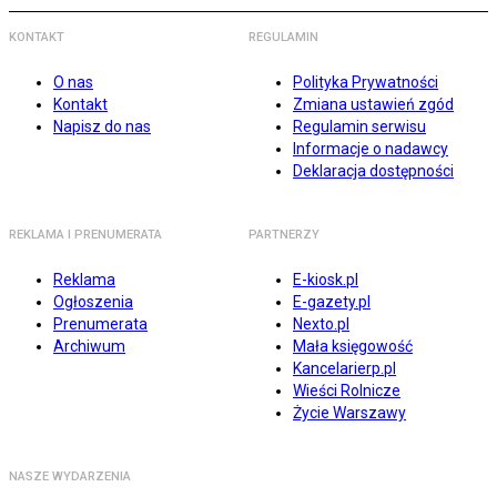
KONTAKT
REGULAMIN
O nas
Polityka Prywatności
Kontakt
Zmiana ustawień zgód
Napisz do nas
Regulamin serwisu
Informacje o nadawcy
Deklaracja dostępności
REKLAMA I PRENUMERATA
PARTNERZY
Reklama
E-kiosk.pl
Ogłoszenia
E-gazety.pl
Prenumerata
Nexto.pl
Archiwum
Mała księgowość
Kancelarierp.pl
Wieści Rolnicze
Życie Warszawy
NASZE WYDARZENIA