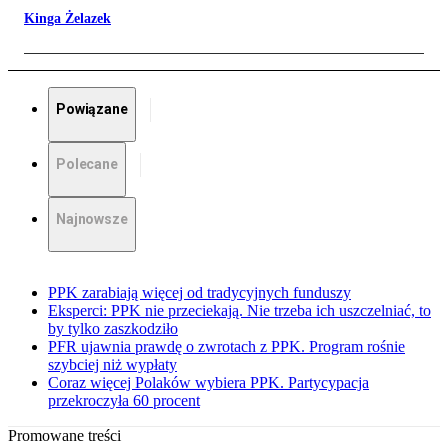
Kinga Żelazek
Powiązane
Polecane
Najnowsze
PPK zarabiają więcej od tradycyjnych funduszy
Eksperci: PPK nie przeciekają. Nie trzeba ich uszczelniać, to
by tylko zaszkodziło
PFR ujawnia prawdę o zwrotach z PPK. Program rośnie
szybciej niż wypłaty
Coraz więcej Polaków wybiera PPK. Partycypacja
przekroczyła 60 procent
Promowane treści