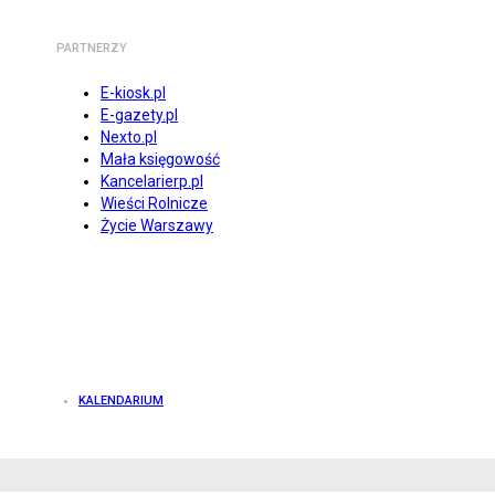
PARTNERZY
E-kiosk.pl
E-gazety.pl
Nexto.pl
Mała księgowość
Kancelarierp.pl
Wieści Rolnicze
Życie Warszawy
KALENDARIUM