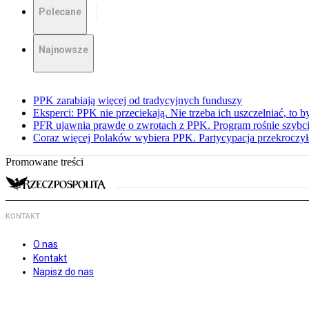
Polecane
Najnowsze
PPK zarabiają więcej od tradycyjnych funduszy
Eksperci: PPK nie przeciekają. Nie trzeba ich uszczelniać, to b
PFR ujawnia prawdę o zwrotach z PPK. Program rośnie szybci
Coraz więcej Polaków wybiera PPK. Partycypacja przekroczył
Promowane treści
KONTAKT
O nas
Kontakt
Napisz do nas