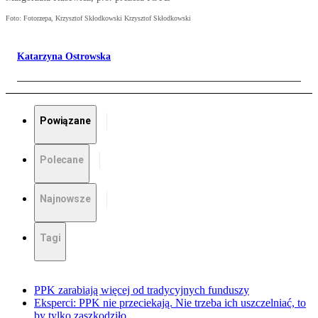
Foto: Fotorzepa, Krzysztof Skłodkowski Krzysztof Skłodkowski
Katarzyna Ostrowska
Powiązane
Polecane
Najnowsze
Tagi
PPK zarabiają więcej od tradycyjnych funduszy
Eksperci: PPK nie przeciekają. Nie trzeba ich uszczelniać, to
by tylko zaszkodziło