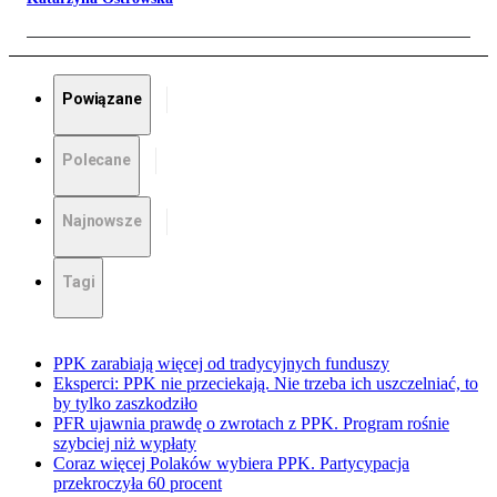
Powiązane
Polecane
Najnowsze
Tagi
PPK zarabiają więcej od tradycyjnych funduszy
Eksperci: PPK nie przeciekają. Nie trzeba ich uszczelniać, to
by tylko zaszkodziło
PFR ujawnia prawdę o zwrotach z PPK. Program rośnie
szybciej niż wypłaty
Coraz więcej Polaków wybiera PPK. Partycypacja
przekroczyła 60 procent