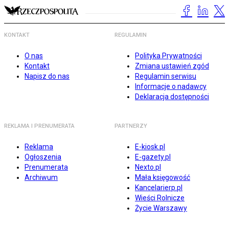
KONTAKT
REGULAMIN
O nas
Polityka Prywatności
Kontakt
Zmiana ustawień zgód
Napisz do nas
Regulamin serwisu
Informacje o nadawcy
Deklaracja dostępności
REKLAMA I PRENUMERATA
PARTNERZY
Reklama
E-kiosk.pl
Ogłoszenia
E-gazety.pl
Prenumerata
Nexto.pl
Archiwum
Mała księgowość
Kancelarierp.pl
Wieści Rolnicze
Życie Warszawy