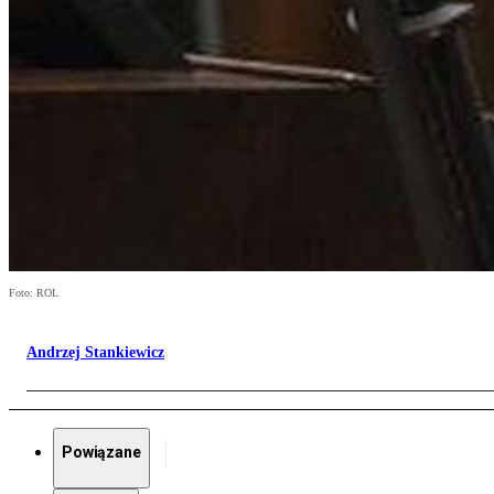
Foto: ROL
Andrzej Stankiewicz
Powiązane