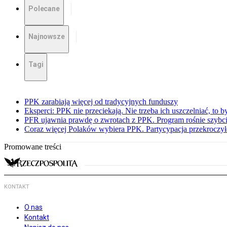
Polecane
Najnowsze
Tagi
PPK zarabiają więcej od tradycyjnych funduszy
Eksperci: PPK nie przeciekają. Nie trzeba ich uszczelniać, to b
PFR ujawnia prawdę o zwrotach z PPK. Program rośnie szybci
Coraz więcej Polaków wybiera PPK. Partycypacja przekroczył
Promowane treści
KONTAKT
O nas
Kontakt