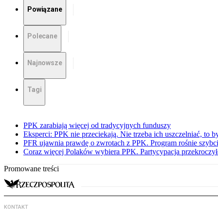
Powiązane
Polecane
Najnowsze
Tagi
PPK zarabiają więcej od tradycyjnych funduszy
Eksperci: PPK nie przeciekają. Nie trzeba ich uszczelniać, to b
PFR ujawnia prawdę o zwrotach z PPK. Program rośnie szybci
Coraz więcej Polaków wybiera PPK. Partycypacja przekroczył
Promowane treści
KONTAKT