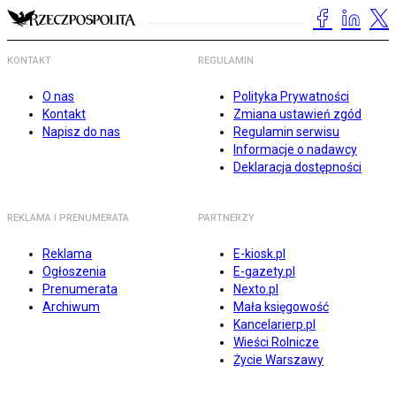
KONTAKT
REGULAMIN
O nas
Polityka Prywatności
Kontakt
Zmiana ustawień zgód
Napisz do nas
Regulamin serwisu
Informacje o nadawcy
Deklaracja dostępności
REKLAMA I PRENUMERATA
PARTNERZY
Reklama
E-kiosk.pl
Ogłoszenia
E-gazety.pl
Prenumerata
Nexto.pl
Archiwum
Mała księgowość
Kancelarierp.pl
Wieści Rolnicze
Życie Warszawy