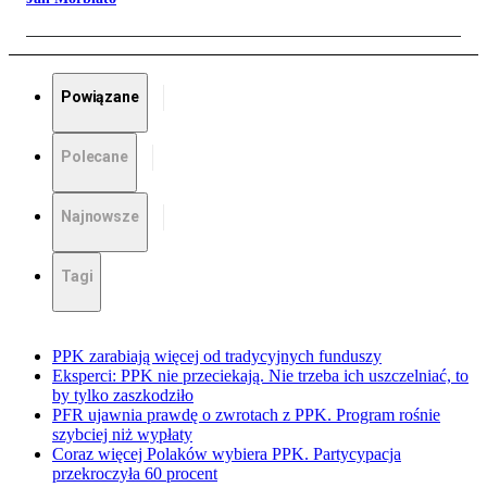
Powiązane
Polecane
Najnowsze
Tagi
PPK zarabiają więcej od tradycyjnych funduszy
Eksperci: PPK nie przeciekają. Nie trzeba ich uszczelniać, to
by tylko zaszkodziło
PFR ujawnia prawdę o zwrotach z PPK. Program rośnie
szybciej niż wypłaty
Coraz więcej Polaków wybiera PPK. Partycypacja
przekroczyła 60 procent