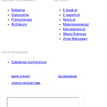
REKLAMA I PRENUMERATA
PARTNERZY
Reklama
E-kiosk.pl
Ogłoszenia
E-gazety.pl
Prenumerata
Nexto.pl
Archiwum
Mała księgowość
Kancelarierp.pl
Wieści Rolnicze
Życie Warszawy
NASZE WYDARZENIA
Szkolenia i konferencje
MAPA STRONY
KALENDARIUM
OFERTA PRODUKTOWA