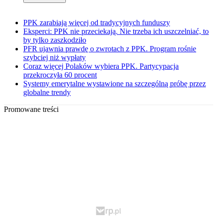
PPK zarabiają więcej od tradycyjnych funduszy
Eksperci: PPK nie przeciekają. Nie trzeba ich uszczelniać, to
by tylko zaszkodziło
PFR ujawnia prawdę o zwrotach z PPK. Program rośnie
szybciej niż wypłaty
Coraz więcej Polaków wybiera PPK. Partycypacja
przekroczyła 60 procent
Systemy emerytalne wystawione na szczególną próbę przez
globalne trendy
Promowane treści