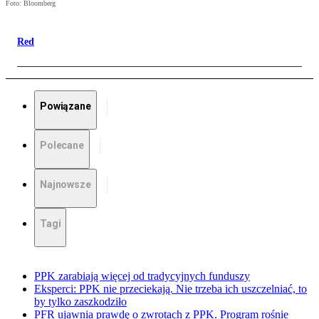
Foto: Bloomberg
Red
Powiązane
Polecane
Najnowsze
Tagi
PPK zarabiają więcej od tradycyjnych funduszy
Eksperci: PPK nie przeciekają. Nie trzeba ich uszczelniać, to
by tylko zaszkodziło
PFR ujawnia prawdę o zwrotach z PPK. Program rośnie