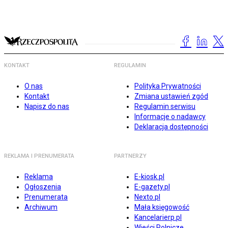
KONTAKT
REGULAMIN
O nas
Polityka Prywatności
Kontakt
Zmiana ustawień zgód
Napisz do nas
Regulamin serwisu
Informacje o nadawcy
Deklaracja dostępności
REKLAMA I PRENUMERATA
PARTNERZY
Reklama
E-kiosk.pl
Ogłoszenia
E-gazety.pl
Prenumerata
Nexto.pl
Archiwum
Mała księgowość
Kancelarierp.pl
Wieści Rolnicze