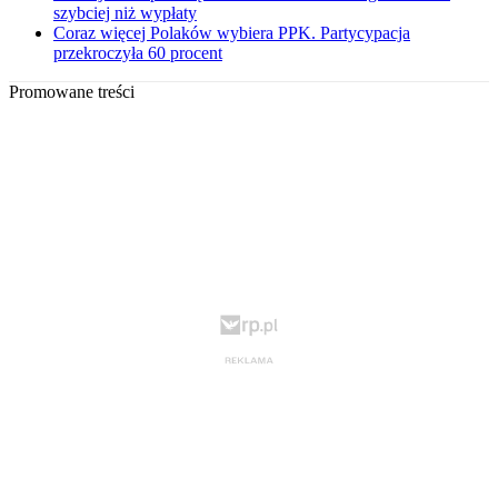
szybciej niż wypłaty
Coraz więcej Polaków wybiera PPK. Partycypacja
przekroczyła 60 procent
Promowane treści