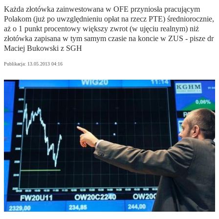
Każda złotówka zainwestowana w OFE przyniosła pracującym
Polakom (już po uwzględnieniu opłat na rzecz PTE) średniorocznie,
aż o 1 punkt procentowy większy zwrot (w ujęciu realnym) niż
złotówka zapisana w tym samym czasie na koncie w ZUS - pisze dr
Maciej Bukowski z SGH
Publikacja:
13.05.2013 04:16