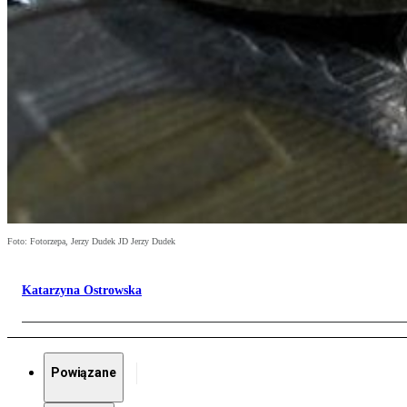
Foto: Fotorzepa, Jerzy Dudek JD Jerzy Dudek
Katarzyna Ostrowska
Powiązane