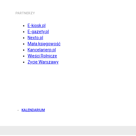
PARTNERZY
E-kiosk.pl
E-gazety.pl
Nexto.pl
Mała księgowość
Kancelarierp.pl
Wieści Rolnicze
Życie Warszawy
KALENDARIUM