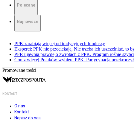
Polecane
Najnowsze
PPK zarabiają więcej od tradycyjnych funduszy
Eksperci: PPK nie przeciekają. Nie trzeba ich uszczelniać, to b
PFR ujawnia prawdę o zwrotach z PPK. Program rośnie szybci
Coraz więcej Polaków wybiera PPK. Partycypacja przekroczył
Promowane treści
KONTAKT
O nas
Kontakt
Napisz do nas