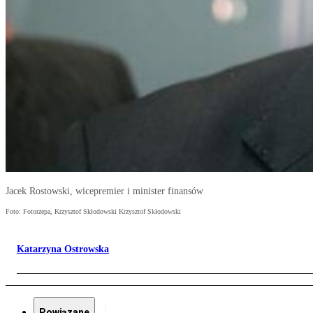
Jacek Rostowski, wicepremier i minister finansów
Foto: Fotorzepa, Krzysztof Skłodowski Krzysztof Skłodowski
Katarzyna Ostrowska
Powiązane