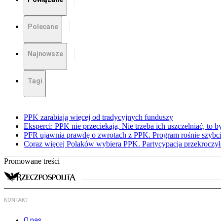
Polecane
Najnowsze
Tagi
PPK zarabiają więcej od tradycyjnych funduszy
Eksperci: PPK nie przeciekają. Nie trzeba ich uszczelniać, to b
PFR ujawnia prawdę o zwrotach z PPK. Program rośnie szybci
Coraz więcej Polaków wybiera PPK. Partycypacja przekroczył
Promowane treści
KONTAKT
O nas