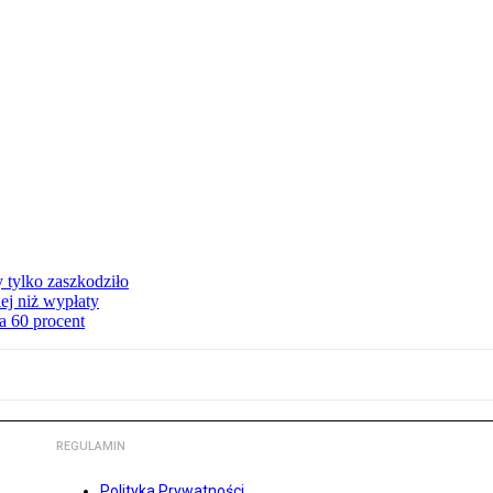
y tylko zaszkodziło
ej niż wypłaty
a 60 procent
REGULAMIN
Polityka Prywatności