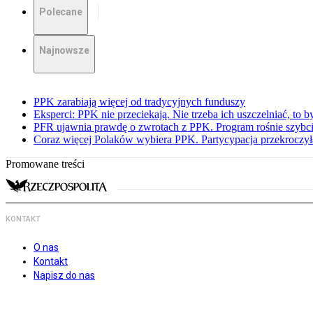
Polecane
Najnowsze
PPK zarabiają więcej od tradycyjnych funduszy
Eksperci: PPK nie przeciekają. Nie trzeba ich uszczelniać, to b
PFR ujawnia prawdę o zwrotach z PPK. Program rośnie szybci
Coraz więcej Polaków wybiera PPK. Partycypacja przekroczył
Promowane treści
KONTAKT
O nas
Kontakt
Napisz do nas