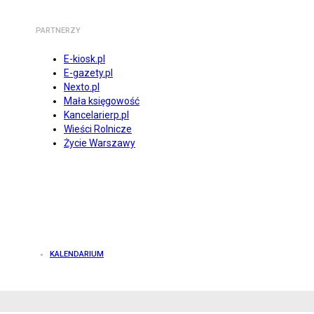
PARTNERZY
E-kiosk.pl
E-gazety.pl
Nexto.pl
Mała księgowość
Kancelarierp.pl
Wieści Rolnicze
Życie Warszawy
KALENDARIUM