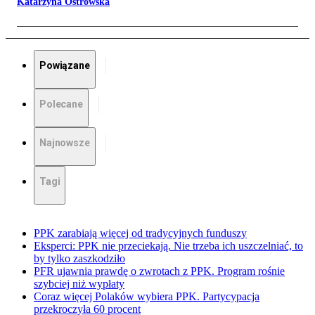
Katarzyna Ostrowska
Powiązane
Polecane
Najnowsze
Tagi
PPK zarabiają więcej od tradycyjnych funduszy
Eksperci: PPK nie przeciekają. Nie trzeba ich uszczelniać, to
by tylko zaszkodziło
PFR ujawnia prawdę o zwrotach z PPK. Program rośnie
szybciej niż wypłaty
Coraz więcej Polaków wybiera PPK. Partycypacja
przekroczyła 60 procent