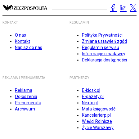
KONTAKT
REGULAMIN
O nas
Polityka Prywatności
Kontakt
Zmiana ustawień zgód
Napisz do nas
Regulamin serwisu
Informacje o nadawcy
Deklaracja dostępności
REKLAMA I PRENUMERATA
PARTNERZY
Reklama
E-kiosk.pl
Ogłoszenia
E-gazety.pl
Prenumerata
Nexto.pl
Archiwum
Mała księgowość
Kancelarierp.pl
Wieści Rolnicze
Życie Warszawy