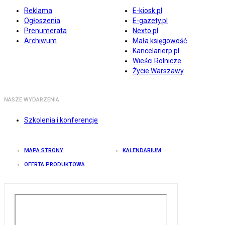
Reklama
E-kiosk.pl
Ogłoszenia
E-gazety.pl
Prenumerata
Nexto.pl
Archiwum
Mała księgowość
Kancelarierp.pl
Wieści Rolnicze
Życie Warszawy
NASZE WYDARZENIA
Szkolenia i konferencje
MAPA STRONY
KALENDARIUM
OFERTA PRODUKTOWA