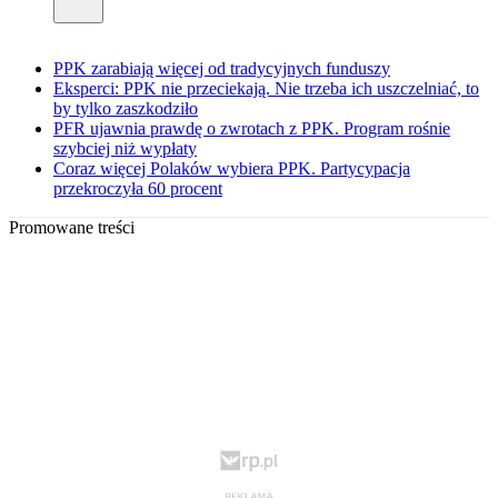
PPK zarabiają więcej od tradycyjnych funduszy
Eksperci: PPK nie przeciekają. Nie trzeba ich uszczelniać, to
by tylko zaszkodziło
PFR ujawnia prawdę o zwrotach z PPK. Program rośnie
szybciej niż wypłaty
Coraz więcej Polaków wybiera PPK. Partycypacja
przekroczyła 60 procent
Promowane treści