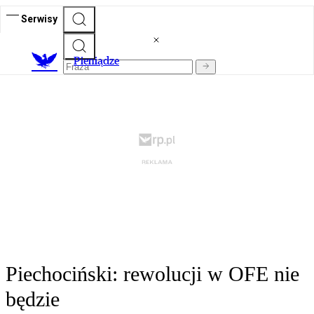
Serwisy
P
ieniądze
Piechociński: rewolucji w OFE nie
będzie