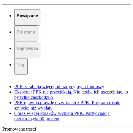
Powiązane
Polecane
Najnowsze
Tagi
PPK zarabiają więcej od tradycyjnych funduszy
Eksperci: PPK nie przeciekają. Nie trzeba ich uszczelniać, to
by tylko zaszkodziło
PFR ujawnia prawdę o zwrotach z PPK. Program rośnie
szybciej niż wypłaty
Coraz więcej Polaków wybiera PPK. Partycypacja
przekroczyła 60 procent
Promowane treści