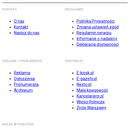
KONTAKT
REGULAMIN
O nas
Polityka Prywatności
Kontakt
Zmiana ustawień zgód
Napisz do nas
Regulamin serwisu
Informacje o nadawcy
Deklaracja dostępności
REKLAMA I PRENUMERATA
PARTNERZY
Reklama
E-kiosk.pl
Ogłoszenia
E-gazety.pl
Prenumerata
Nexto.pl
Archiwum
Mała księgowość
Kancelarierp.pl
Wieści Rolnicze
Życie Warszawy
NASZE WYDARZENIA