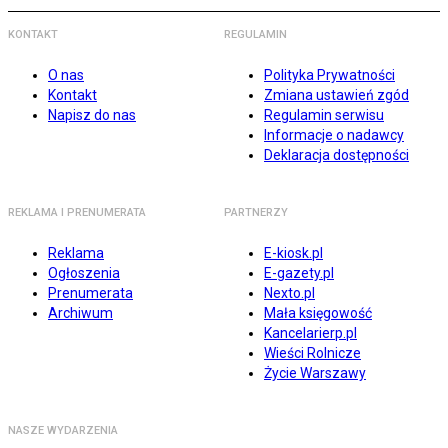
KONTAKT
REGULAMIN
O nas
Polityka Prywatności
Kontakt
Zmiana ustawień zgód
Napisz do nas
Regulamin serwisu
Informacje o nadawcy
Deklaracja dostępności
REKLAMA I PRENUMERATA
PARTNERZY
Reklama
E-kiosk.pl
Ogłoszenia
E-gazety.pl
Prenumerata
Nexto.pl
Archiwum
Mała księgowość
Kancelarierp.pl
Wieści Rolnicze
Życie Warszawy
NASZE WYDARZENIA