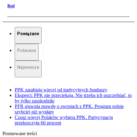
Red
Powiązane
Polecane
Najnowsze
PPK zarabiają więcej od tradycyjnych funduszy
Eksperci: PPK nie przeciekają. Nie trzeba ich uszczelniać, to
by tylko zaszkodziło
PFR ujawnia prawdę o zwrotach z PPK. Program rośnie
szybciej niż wypłaty
Coraz więcej Polaków wybiera PPK. Partycypacja
przekroczyła 60 procent
Promowane treści