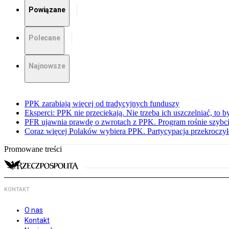
Powiązane
Polecane
Najnowsze
PPK zarabiają więcej od tradycyjnych funduszy
Eksperci: PPK nie przeciekają. Nie trzeba ich uszczelniać, to b
PFR ujawnia prawdę o zwrotach z PPK. Program rośnie szybci
Coraz więcej Polaków wybiera PPK. Partycypacja przekroczył
Promowane treści
KONTAKT
O nas
Kontakt