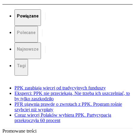
Powiązane
Polecane
Najnowsze
Tagi
PPK zarabiają więcej od tradycyjnych funduszy
Eksperci: PPK nie przeciekają. Nie trzeba ich uszczelniać, to
by tylko zaszkodziło
PFR ujawnia prawdę o zwrotach z PPK. Program rośnie
szybciej niż wypłaty
Coraz więcej Polaków wybiera PPK. Partycypacja
przekroczyła 60 procent
Promowane treści