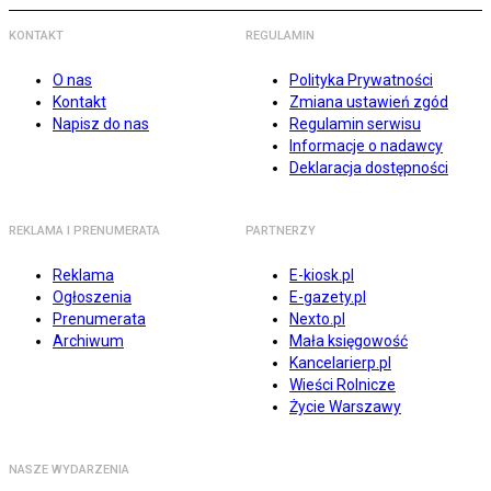
KONTAKT
REGULAMIN
O nas
Polityka Prywatności
Kontakt
Zmiana ustawień zgód
Napisz do nas
Regulamin serwisu
Informacje o nadawcy
Deklaracja dostępności
REKLAMA I PRENUMERATA
PARTNERZY
Reklama
E-kiosk.pl
Ogłoszenia
E-gazety.pl
Prenumerata
Nexto.pl
Archiwum
Mała księgowość
Kancelarierp.pl
Wieści Rolnicze
Życie Warszawy
NASZE WYDARZENIA