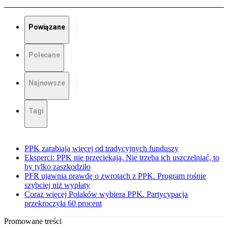
Powiązane
Polecane
Najnowsze
Tagi
PPK zarabiają więcej od tradycyjnych funduszy
Eksperci: PPK nie przeciekają. Nie trzeba ich uszczelniać, to
by tylko zaszkodziło
PFR ujawnia prawdę o zwrotach z PPK. Program rośnie
szybciej niż wypłaty
Coraz więcej Polaków wybiera PPK. Partycypacja
przekroczyła 60 procent
Promowane treści