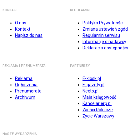
KONTAKT
REGULAMIN
O nas
Polityka Prywatności
Kontakt
Zmiana ustawień zgód
Napisz do nas
Regulamin serwisu
Informacje o nadawcy
Deklaracja dostępności
REKLAMA I PRENUMERATA
PARTNERZY
Reklama
E-kiosk.pl
Ogłoszenia
E-gazety.pl
Prenumerata
Nexto.pl
Archiwum
Mała księgowość
Kancelarierp.pl
Wieści Rolnicze
Życie Warszawy
NASZE WYDARZENIA