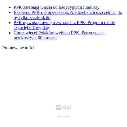
PPK zarabiają więcej od tradycyjnych funduszy
Eksperci: PPK nie przeciekają. Nie trzeba ich uszczelniać, to
by tylko zaszkodziło
PFR ujawnia prawdę o zwrotach z PPK. Program rośnie
szybciej niż wypłaty
Coraz więcej Polaków wybiera PPK. Partycypacja
przekroczyła 60 procent
Promowane treści