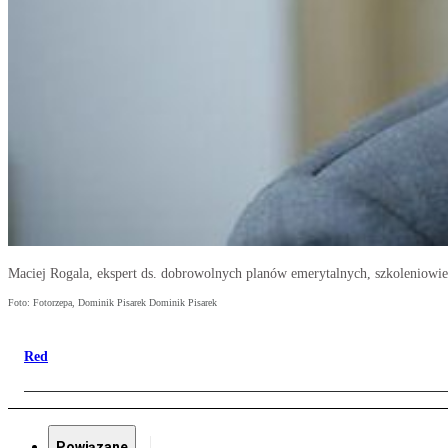
Maciej Rogala, ekspert ds. dobrowolnych planów emerytalnych, szkoleniowie
Foto: Fotorzepa, Dominik Pisarek Dominik Pisarek
Red
Powiązane