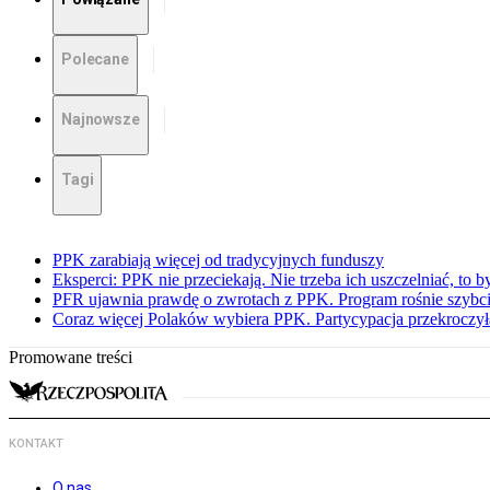
Polecane
Najnowsze
Tagi
PPK zarabiają więcej od tradycyjnych funduszy
Eksperci: PPK nie przeciekają. Nie trzeba ich uszczelniać, to b
PFR ujawnia prawdę o zwrotach z PPK. Program rośnie szybci
Coraz więcej Polaków wybiera PPK. Partycypacja przekroczył
Promowane treści
KONTAKT
O nas