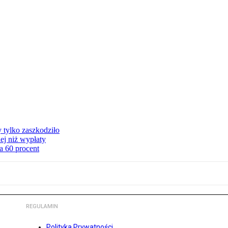
y tylko zaszkodziło
ej niż wypłaty
a 60 procent
REGULAMIN
Polityka Prywatności