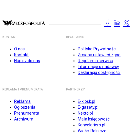
KONTAKT
REGULAMIN
O nas
Polityka Prywatności
Kontakt
Zmiana ustawień zgód
Napisz do nas
Regulamin serwisu
Informacje o nadawcy
Deklaracja dostępności
REKLAMA I PRENUMERATA
PARTNERZY
Reklama
E-kiosk.pl
Ogłoszenia
E-gazety.pl
Prenumerata
Nexto.pl
Archiwum
Mała księgowość
Kancelarierp.pl
Wieści Rolnicze