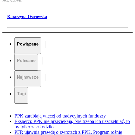
Foto: Archiwum
Katarzyna Ostrowska
Powiązane
Polecane
Najnowsze
Tagi
PPK zarabiają więcej od tradycyjnych funduszy
Eksperci: PPK nie przeciekają. Nie trzeba ich uszczelniać, to
by tylko zaszkodziło
PFR ujawnia prawdę o zwrotach z PPK. Program rośnie