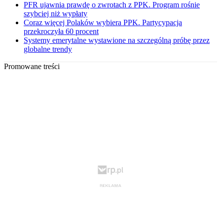
PFR ujawnia prawdę o zwrotach z PPK. Program rośnie
szybciej niż wypłaty
Coraz więcej Polaków wybiera PPK. Partycypacja
przekroczyła 60 procent
Systemy emerytalne wystawione na szczególną próbę przez
globalne trendy
Promowane treści