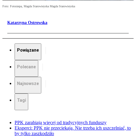
Foto: Fotorzepa, Magda Starowieyska Magda Starowieyska
Katarzyna Ostrowska
Powiązane
Polecane
Najnowsze
Tagi
PPK zarabiają więcej od tradycyjnych funduszy
Eksperci: PPK nie przeciekają. Nie trzeba ich uszczelniać, to
by tylko zaszkodziło