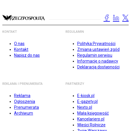
KONTAKT
REGULAMIN
O nas
Polityka Prywatności
Kontakt
Zmiana ustawień zgód
Napisz do nas
Regulamin serwisu
Informacje o nadawcy
Deklaracja dostępności
REKLAMA I PRENUMERATA
PARTNERZY
Reklama
E-kiosk.pl
Ogłoszenia
E-gazety.pl
Prenumerata
Nexto.pl
Archiwum
Mała księgowość
Kancelarierp.pl
Wieści Rolnicze
Życie Warszawy