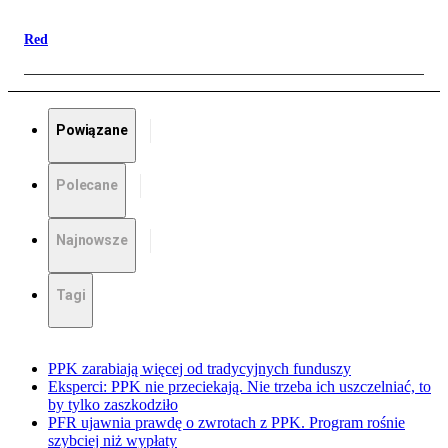
Red
Powiązane
Polecane
Najnowsze
Tagi
PPK zarabiają więcej od tradycyjnych funduszy
Eksperci: PPK nie przeciekają. Nie trzeba ich uszczelniać, to
by tylko zaszkodziło
PFR ujawnia prawdę o zwrotach z PPK. Program rośnie
szybciej niż wypłaty