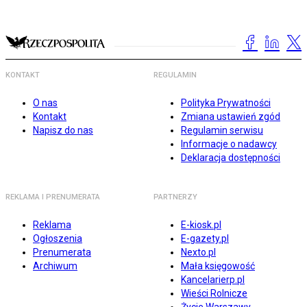
KONTAKT
REGULAMIN
O nas
Polityka Prywatności
Kontakt
Zmiana ustawień zgód
Napisz do nas
Regulamin serwisu
Informacje o nadawcy
Deklaracja dostępności
REKLAMA I PRENUMERATA
PARTNERZY
Reklama
E-kiosk.pl
Ogłoszenia
E-gazety.pl
Prenumerata
Nexto.pl
Archiwum
Mała księgowość
Kancelarierp.pl
Wieści Rolnicze