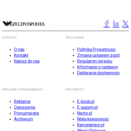
KONTAKT
REGULAMIN
O nas
Polityka Prywatności
Kontakt
Zmiana ustawień zgód
Napisz do nas
Regulamin serwisu
Informacje o nadawcy
Deklaracja dostępności
REKLAMA I PRENUMERATA
PARTNERZY
Reklama
E-kiosk.pl
Ogłoszenia
E-gazety.pl
Prenumerata
Nexto.pl
Archiwum
Mała księgowość
Kancelarierp.pl
Wieści Rolnicze