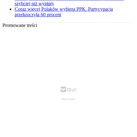
szybciej niż wypłaty
Coraz więcej Polaków wybiera PPK. Partycypacja
przekroczyła 60 procent
Promowane treści