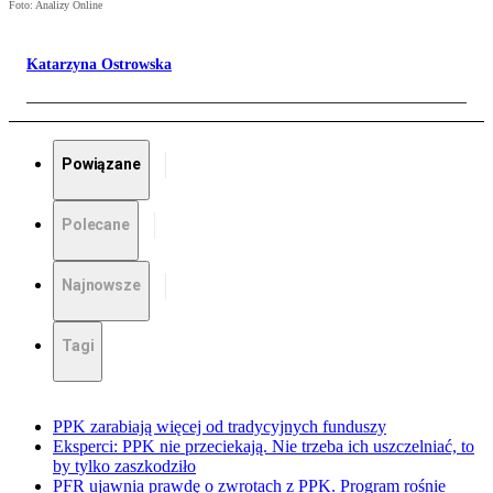
Foto: Analizy Online
Katarzyna Ostrowska
Powiązane
Polecane
Najnowsze
Tagi
PPK zarabiają więcej od tradycyjnych funduszy
Eksperci: PPK nie przeciekają. Nie trzeba ich uszczelniać, to
by tylko zaszkodziło
PFR ujawnia prawdę o zwrotach z PPK. Program rośnie