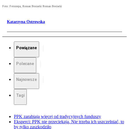
Foto: Fotorzepa, Roman Bosiacki Roman Bosiacki
Katarzyna Ostrowska
Powiązane
Polecane
Najnowsze
Tagi
PPK zarabiają więcej od tradycyjnych funduszy
Eksperci: PPK nie przeciekają. Nie trzeba ich uszczelniać, to
by tylko zaszkodziło