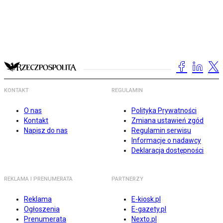
KONTAKT
REGULAMIN
O nas
Polityka Prywatności
Kontakt
Zmiana ustawień zgód
Napisz do nas
Regulamin serwisu
Informacje o nadawcy
Deklaracja dostępności
REKLAMA I PRENUMERATA
PARTNERZY
Reklama
E-kiosk.pl
Ogłoszenia
E-gazety.pl
Prenumerata
Nexto.pl