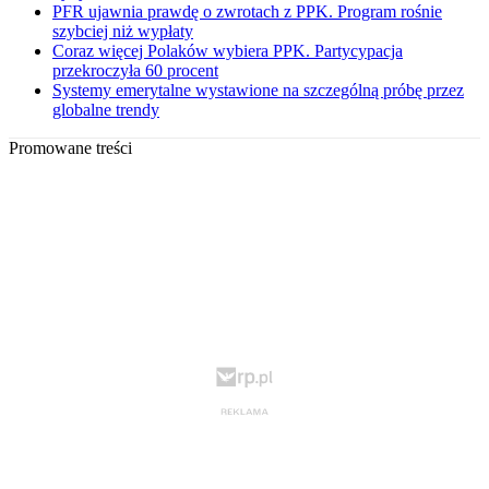
PFR ujawnia prawdę o zwrotach z PPK. Program rośnie
szybciej niż wypłaty
Coraz więcej Polaków wybiera PPK. Partycypacja
przekroczyła 60 procent
Systemy emerytalne wystawione na szczególną próbę przez
globalne trendy
Promowane treści