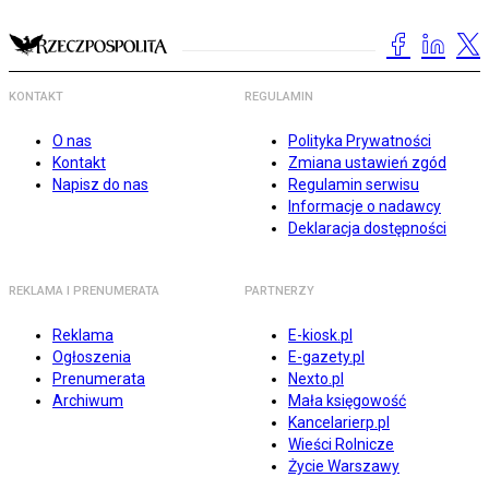
KONTAKT
REGULAMIN
O nas
Polityka Prywatności
Kontakt
Zmiana ustawień zgód
Napisz do nas
Regulamin serwisu
Informacje o nadawcy
Deklaracja dostępności
REKLAMA I PRENUMERATA
PARTNERZY
Reklama
E-kiosk.pl
Ogłoszenia
E-gazety.pl
Prenumerata
Nexto.pl
Archiwum
Mała księgowość
Kancelarierp.pl
Wieści Rolnicze
Życie Warszawy