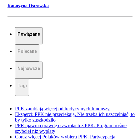
Katarzyna Ostrowska
Powiązane
Polecane
Najnowsze
Tagi
PPK zarabiają więcej od tradycyjnych funduszy
Eksperci: PPK nie przeciekają. Nie trzeba ich uszczelniać, to
by tylko zaszkodziło
PFR ujawnia prawdę o zwrotach z PPK. Program rośnie
szybciej niż wypłaty
Coraz więcej Polaków wybiera PPK. Partycypacja