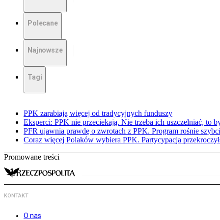
Polecane
Najnowsze
Tagi
PPK zarabiają więcej od tradycyjnych funduszy
Eksperci: PPK nie przeciekają. Nie trzeba ich uszczelniać, to b
PFR ujawnia prawdę o zwrotach z PPK. Program rośnie szybci
Coraz więcej Polaków wybiera PPK. Partycypacja przekroczył
Promowane treści
KONTAKT
O nas