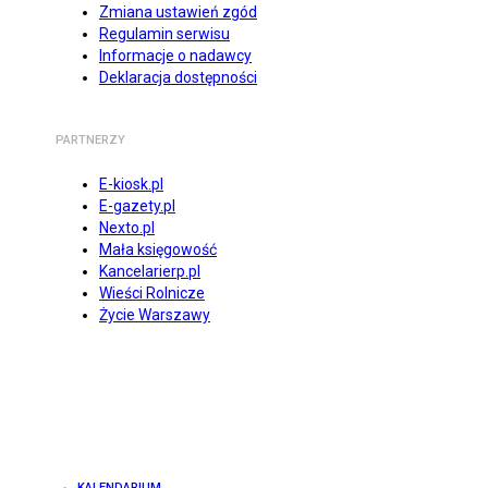
Zmiana ustawień zgód
Regulamin serwisu
Informacje o nadawcy
Deklaracja dostępności
PARTNERZY
E-kiosk.pl
E-gazety.pl
Nexto.pl
Mała księgowość
Kancelarierp.pl
Wieści Rolnicze
Życie Warszawy
KALENDARIUM