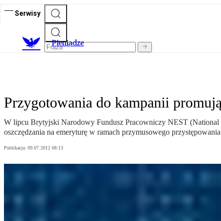
Serwisy
P
ieniądze
Przygotowania do kampanii promują
W lipcu Brytyjski Narodowy Fundusz Pracowniczy NEST (National Em
oszczędzania na emeryturę w ramach przymusowego przystępowania
Publikacja:
09.07.2012 08:13