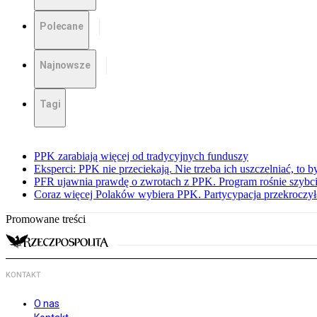
Polecane
Najnowsze
Tagi
PPK zarabiają więcej od tradycyjnych funduszy
Eksperci: PPK nie przeciekają. Nie trzeba ich uszczelniać, to b
PFR ujawnia prawdę o zwrotach z PPK. Program rośnie szybci
Coraz więcej Polaków wybiera PPK. Partycypacja przekroczył
Promowane treści
KONTAKT
O nas