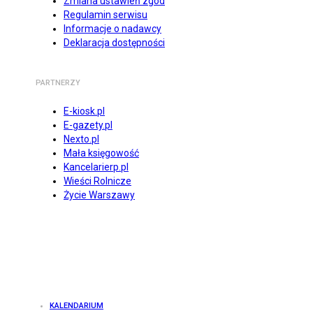
Zmiana ustawień zgód
Regulamin serwisu
Informacje o nadawcy
Deklaracja dostępności
PARTNERZY
E-kiosk.pl
E-gazety.pl
Nexto.pl
Mała księgowość
Kancelarierp.pl
Wieści Rolnicze
Życie Warszawy
KALENDARIUM