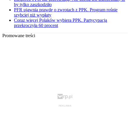
by tylko zaszkodziło
PFR ujawnia prawdę o zwrotach z PPK. Program rośnie
szybciej niż wypłaty
Coraz więcej Polaków wybiera PPK. Partycypacja
przekroczyła 60 procent
Promowane treści