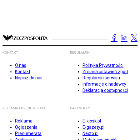
KONTAKT
REGULAMIN
O nas
Polityka Prywatności
Kontakt
Zmiana ustawień zgód
Napisz do nas
Regulamin serwisu
Informacje o nadawcy
Deklaracja dostępności
REKLAMA I PRENUMERATA
PARTNERZY
Reklama
E-kiosk.pl
Ogłoszenia
E-gazety.pl
Prenumerata
Nexto.pl
Archiwum
Mała księgowość