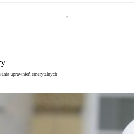
ry
ywania uprawnień emerytalnych