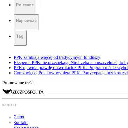
Polecane
Najnowsze
Tagi
PPK zarabiają więcej od tradycyjnych funduszy
Eksperci: PPK nie przeciekają. Nie trzeba ich uszczelniać, to b
PFR ujawnia prawdę o zwrotach z PPK. Program rośnie szybci
Coraz więcej Polaków wybiera PPK. Partycypacja przekroczył
Promowane treści
KONTAKT
O nas
Kontakt