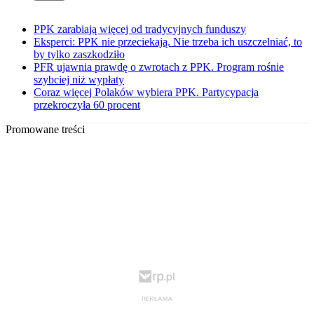
PPK zarabiają więcej od tradycyjnych funduszy
Eksperci: PPK nie przeciekają. Nie trzeba ich uszczelniać, to
by tylko zaszkodziło
PFR ujawnia prawdę o zwrotach z PPK. Program rośnie
szybciej niż wypłaty
Coraz więcej Polaków wybiera PPK. Partycypacja
przekroczyła 60 procent
Promowane treści