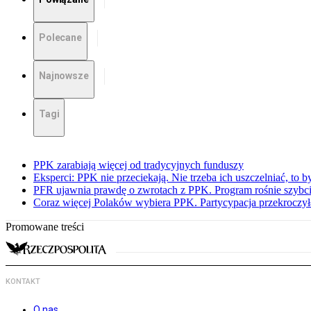
Polecane
Najnowsze
Tagi
PPK zarabiają więcej od tradycyjnych funduszy
Eksperci: PPK nie przeciekają. Nie trzeba ich uszczelniać, to b
PFR ujawnia prawdę o zwrotach z PPK. Program rośnie szybci
Coraz więcej Polaków wybiera PPK. Partycypacja przekroczył
Promowane treści
KONTAKT
O nas