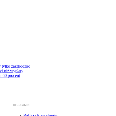
y tylko zaszkodziło
ej niż wypłaty
a 60 procent
REGULAMIN
Polityka Prywatności