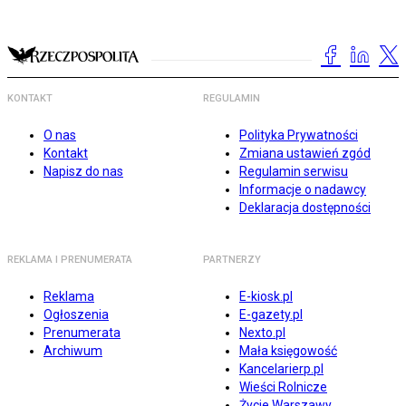
KONTAKT
REGULAMIN
O nas
Polityka Prywatności
Kontakt
Zmiana ustawień zgód
Napisz do nas
Regulamin serwisu
Informacje o nadawcy
Deklaracja dostępności
REKLAMA I PRENUMERATA
PARTNERZY
Reklama
E-kiosk.pl
Ogłoszenia
E-gazety.pl
Prenumerata
Nexto.pl
Archiwum
Mała księgowość
Kancelarierp.pl
Wieści Rolnicze
Życie Warszawy